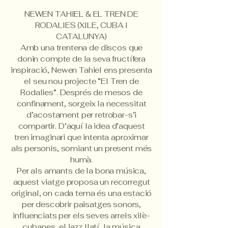
NEWEN TAHIEL & EL TREN DE
RODALIES (XILE, CUBA I
CATALUNYA)
Amb una trentena de discos que
donin compte de la seva fructífera
inspiració, Newen Tahiel ens presenta
el seu nou projecte “El Tren de
Rodalies”. Després de mesos de
confinament, sorgeix la necessitat
d’acostament per retrobar-s’i
compartir. D’aquí la idea d’aquest
tren imaginari que intenta aproximar
als personis, somiant un present més
humà.
Per als amants de la bona música,
aquest viatge proposa un recorregut
original, on cada tema és una estació
per descobrir paisatges sonors,
influenciats per els seves arrels xilè-
cubanes, el jazz llatí, la música