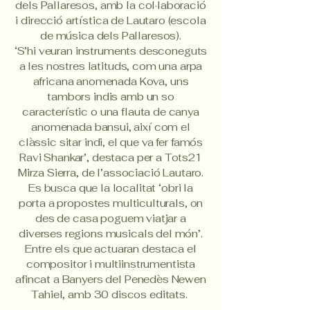
dels Pallaresos, amb la col·laboració
i direcció artística de Lautaro (escola
de música dels Pallaresos).
‘S’hi veuran instruments desconeguts
a les nostres latituds, com una arpa
africana anomenada Kova, uns
tambors indis amb un so
característic o una flauta de canya
anomenada bansui, així com el
clàssic sitar indi, el que va fer famós
Ravi Shankar’, destaca per a Tots21
Mirza Sierra, de l’associació Lautaro.
Es busca que la localitat ‘obri la
porta a propostes multiculturals, on
des de casa poguem viatjar a
diverses regions musicals del món’.
Entre els que actuaran destaca el
compositor i multiinstrumentista
afincat a Banyers del Penedès Newen
Tahiel, amb 30 discos editats.