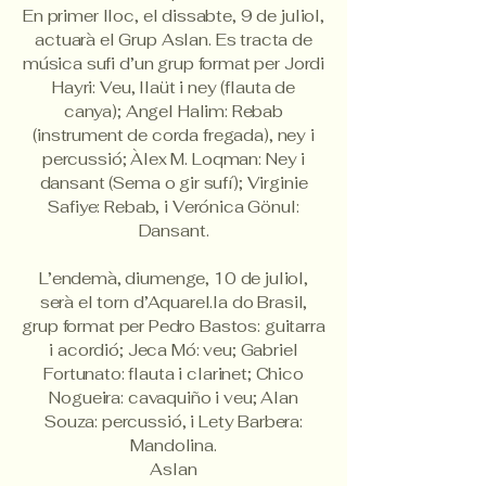
En primer lloc, el dissabte, 9 de juliol,
actuarà el Grup Aslan. Es tracta de
música sufi d’un grup format per Jordi
Hayri: Veu, llaüt i ney (flauta de
canya); Angel Halim: Rebab
(instrument de corda fregada), ney i
percussió; Àlex M. Loqman: Ney i
dansant (Sema o gir sufí); Virginie
Safiye: Rebab, i Verónica Gönul:
Dansant.
L’endemà, diumenge, 10 de juliol,
serà el torn d’Aquarel.la do Brasil,
grup format per Pedro Bastos: guitarra
i acordió; Jeca Mó: veu; Gabriel
Fortunato: flauta i clarinet; Chico
Nogueira: cavaquiño i veu; Alan
Souza: percussió, i Lety Barbera:
Mandolina.
Aslan