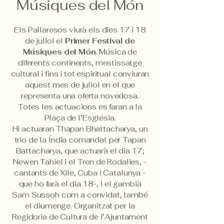
Músiques del Món
Els Pallaresos viurà els dies 17 i 18
de juliol el
Primer Festival de
Músiques del Món
. Música de
diferents continents, mestissatge
cultural i fins i tot espiritual conviuran
aquest mes de juliol en el que
representa una oferta novedosa.
Totes les actuacions es faran a la
Plaça de l’Església.
Hi actuaran Thapan Bhattacharya, un
trio de la Índia comandat per Tapan
Battacharya, que actuarà el dia 17;
Newen Tahiel i el Tren de Rodalies, -
cantants de Xile, Cuba i Catalunya -
que ho farà el dia 18-, i el gambià
Sam Sussoh com a convidat, també
el diumenge. Organitzat per la
Regidoria de Cultura de l’Ajuntament