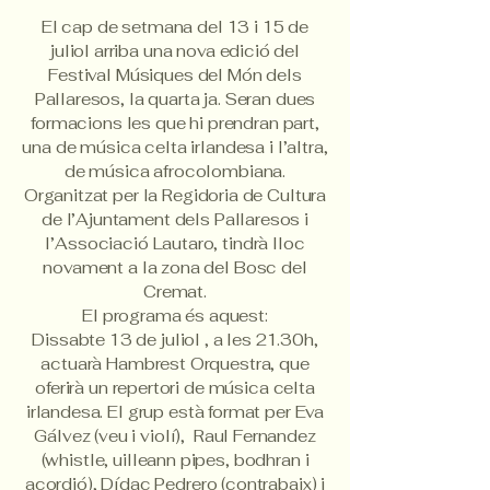
El cap de setmana del 13 i 15 de
juliol arriba una nova edició del
Festival Músiques del Món dels
Pallaresos, la quarta ja. Seran dues
formacions les que hi prendran part,
una de música celta irlandesa i l’altra,
de música afrocolombiana.
Organitzat per la Regidoria de Cultura
de l’Ajuntament dels Pallaresos i
l’Associació Lautaro, tindrà lloc
novament a la zona del Bosc del
Cremat.
El programa és aquest:
Dissabte 13 de juliol , a les 21.30h,
actuarà Hambrest Orquestra, que
oferirà un repertori de música celta
irlandesa. El grup està format per Eva
Gálvez (veu i violí), Raul Fernandez
(whistle, uilleann pipes, bodhran i
acordió), Dídac Pedrero (contrabaix) i