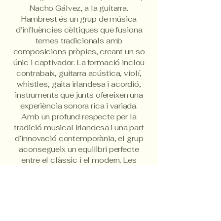
Nacho Gálvez, a la guitarra.
Hambrest és un grup de música
d’influències cèltiques que fusiona
temes tradicionals amb
composicions pròpies, creant un so
únic i captivador. La formació inclou
contrabaix, guitarra acústica, violí,
whistles, gaita irlandesa i acordió,
instruments que junts ofereixen una
experiència sonora rica i variada.
Amb un profund respecte per la
tradició musical irlandesa i una part
d’innovació contemporània, el grup
aconsegueix un equilibri perfecte
entre el clàssic i el modern. Les
seves actuacions en directe són
dinàmiques i plenes d’energia,
capturant l’atenció i el cor de
l’audiència.
Compten amb la col·laboració de