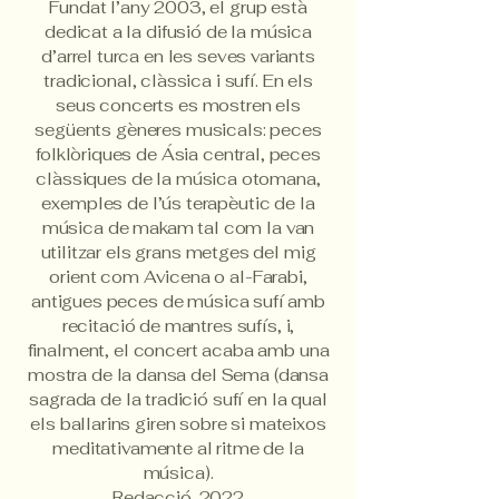
Fundat l’any 2003, el grup està
dedicat a la difusió de la música
d’arrel turca en les seves variants
tradicional, clàssica i sufí. En els
seus concerts es mostren els
següents gèneres musicals: peces
folklòriques de Ásia central, peces
clàssiques de la música otomana,
exemples de l’ús terapèutic de la
música de makam tal com la van
utilitzar els grans metges del mig
orient com Avicena o al-Farabi,
antigues peces de música sufí amb
recitació de mantres sufís, i,
finalment, el concert acaba amb una
mostra de la dansa del Sema (dansa
sagrada de la tradició sufí en la qual
els ballarins giren sobre si mateixos
meditativamente al ritme de la
música).
Redacció. 2022