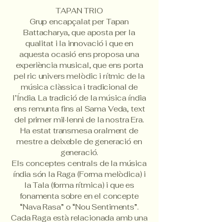
TAPAN TRIO
Grup encapçalat per Tapan
Battacharya, que aposta per la
qualitat i la innovació i que en
aquesta ocasió ens proposa una
experiència musical, que ens porta
pel ric univers melòdic i rítmic de la
música clàssica i tradicional de
l’Índia. La tradició de la música índia
ens remunta fins al Sama Veda, text
del primer mil·lenni de la nostra Era.
Ha estat transmesa oralment de
mestre a deixeble de generació en
generació.
Els conceptes centrals de la música
índia són la Raga (Forma melòdica) i
la Tala (forma rítmica) i que es
fonamenta sobre en el concepte
“Nava Rasa” o “Nou Sentiments”.
Cada Raga està relacionada amb una