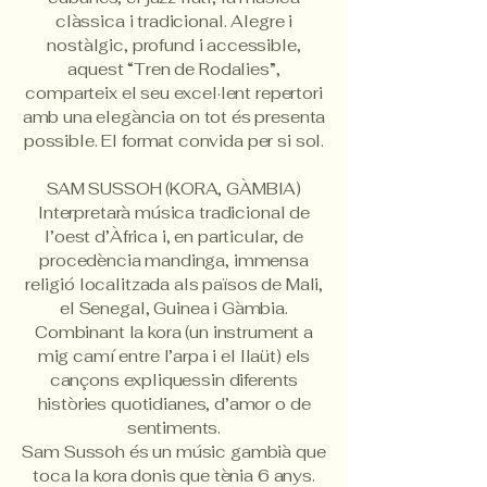
clàssica i tradicional. Alegre i
nostàlgic, profund i accessible,
aquest “Tren de Rodalies”,
comparteix el seu excel·lent repertori
amb una elegància on tot és presenta
possible. El format convida per si sol.
SAM SUSSOH (KORA, GÀMBIA)
Interpretarà música tradicional de
l’oest d’Àfrica i, en particular, de
procedència mandinga, immensa
religió localitzada als països de Mali,
el Senegal, Guinea i Gàmbia.
Combinant la kora (un instrument a
mig camí entre l’arpa i el llaüt) els
cançons expliquessin diferents
històries quotidianes, d’amor o de
sentiments.
Sam Sussoh és un músic gambià que
toca la kora donis que tènia 6 anys.